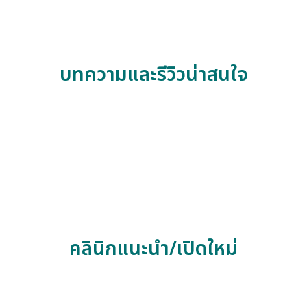
บทความและรีวิวน่าสนใจ
คลินิกแนะนำ/เปิดใหม่